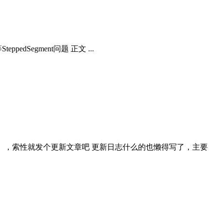
SteppedSegment问题 正文 ...
了（大概），索性就发个更新文章吧 更新日志什么的也懒得写了，主要