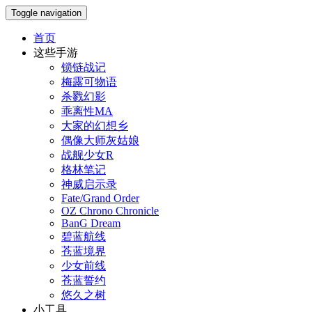
Toggle navigation
首页
这些手游
锁链战记
梅露可物语
杀戮幻影
乖离性MA
大家的幻想乡
偶像大师灰姑娘
战舰少女R
格林笔记
神威启示录
Fate/Grand Order
OZ Chrono Chronicle
BanG Dream
碧蓝航线
苍蓝境界
少女前线
苍蓝誓约
悠久之树
小工具