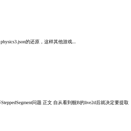
ics3.json的还原，这样其他游戏...
 修复易拉罐等SteppedSegment问题 正文 自从看到舰B的live2d后就决定要提取