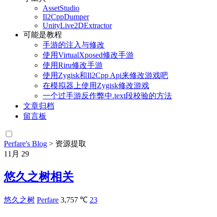
AssetStudio
Il2CppDumper
UnityLive2DExtractor
可能是教程
手游的注入与修改
使用VirtualXposed修改手游
使用Riru修改手游
使用Zygisk和Il2Cpp Api来修改游戏吧
在模拟器上使用Zygisk修改游戏
一个过手游反作弊中.text段校验的方法
文章归档
留言板
Perfare's Blog
>
资源提取
11月
29
悠久之树相关
悠久之树
Perfare
3,757 ℃
23