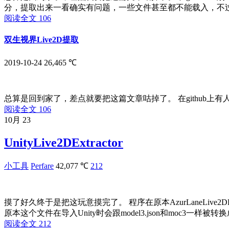
分，提取出来一看确实有问题，一些文件甚至都不能载入，不过当
阅读全文
106
双生视界Live2D提取
2019-10-24
26,465 ℃
总算是回到家了，差点就要把这篇文章咕掉了。 在github上有人提双生
阅读全文
106
10月
23
UnityLive2DExtractor
小工具
Perfare
42,077 ℃
212
摸了好久终于是把这玩意摸完了。 程序在原本AzurLaneLive2D
原本这个文件在导入Unity时会跟model3.json和moc3一样被转换成Mo
阅读全文
212