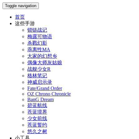
Toggle navigation
首页
这些手游
锁链战记
梅露可物语
杀戮幻影
乖离性MA
大家的幻想乡
偶像大师灰姑娘
战舰少女R
格林笔记
神威启示录
Fate/Grand Order
OZ Chrono Chronicle
BanG Dream
碧蓝航线
苍蓝境界
少女前线
苍蓝誓约
悠久之树
小工具