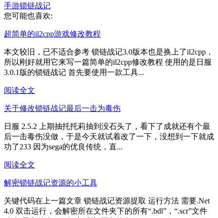
手游
锁链战记
您可能也喜欢:
超简单的il2cpp游戏修改教程
本文较旧，已不适合参考 锁链战记3.0版本也是换上了il2cpp，
所以刚好就用它来写一篇简单的il2cpp修改教程 使用的是日服
3.0.1版的锁链战记 首先要使用一款工具...
阅读全文
关于修改锁链战记最后一击为毒伤
日服 2.5.2 上期抽托托莉抽到没石头了，看下了成就还有个最
后一击毒伤没做，于是今天就试着改了一下，没想到一下就成
功了233 因为sega的优良传统，直...
阅读全文
解密锁链战记资源的小工具
关键代码在上一篇文章 锁链战记资源提取 运行方法 需要.Net
4.0 双击运行，会解密所在文件夹下的所有“.bdl”，“.scr”文件