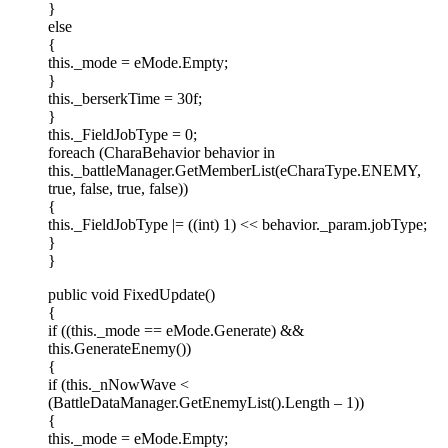
}
else
{
this._mode = eMode.Empty;
}
this._berserkTime = 30f;
}
this._FieldJobType = 0;
foreach (CharaBehavior behavior in
this._battleManager.GetMemberList(eCharaType.ENEMY,
true, false, true, false))
{
this._FieldJobType |= ((int) 1) << behavior._param.jobType;
}
}
public void FixedUpdate()
{
if ((this._mode == eMode.Generate) &&
this.GenerateEnemy())
{
if (this._nNowWave <
(BattleDataManager.GetEnemyList().Length – 1))
{
this._mode = eMode.Empty;