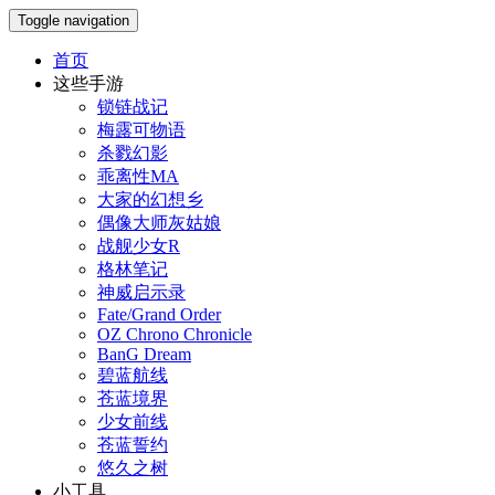
Toggle navigation
首页
这些手游
锁链战记
梅露可物语
杀戮幻影
乖离性MA
大家的幻想乡
偶像大师灰姑娘
战舰少女R
格林笔记
神威启示录
Fate/Grand Order
OZ Chrono Chronicle
BanG Dream
碧蓝航线
苍蓝境界
少女前线
苍蓝誓约
悠久之树
小工具