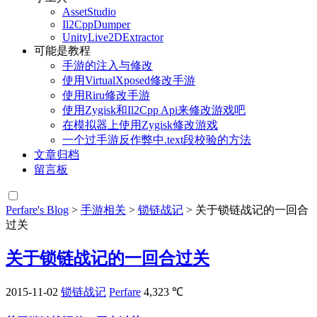
AssetStudio
Il2CppDumper
UnityLive2DExtractor
可能是教程
手游的注入与修改
使用VirtualXposed修改手游
使用Riru修改手游
使用Zygisk和Il2Cpp Api来修改游戏吧
在模拟器上使用Zygisk修改游戏
一个过手游反作弊中.text段校验的方法
文章归档
留言板
Perfare's Blog
>
手游相关
>
锁链战记
>
关于锁链战记的一回合
过关
关于锁链战记的一回合过关
2015-11-02
锁链战记
Perfare
4,323 ℃