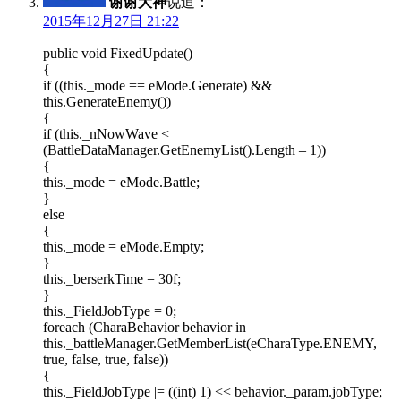
谢谢大神
说道：
2015年12月27日 21:22
public void FixedUpdate()
{
if ((this._mode == eMode.Generate) &&
this.GenerateEnemy())
{
if (this._nNowWave <
(BattleDataManager.GetEnemyList().Length – 1))
{
this._mode = eMode.Battle;
}
else
{
this._mode = eMode.Empty;
}
this._berserkTime = 30f;
}
this._FieldJobType = 0;
foreach (CharaBehavior behavior in
this._battleManager.GetMemberList(eCharaType.ENEMY,
true, false, true, false))
{
this._FieldJobType |= ((int) 1) << behavior._param.jobType;