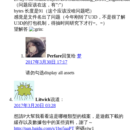
（问题应该在这，有”:”）
bytes 长度是91（这个应该没啥问题吧）
感觉是文件名出了问题（今年刚转了U3D，不是很了解
U3D的打包机制，得抽时间研究下才行=。=）
望解答
Perfare
回复给
梦
2017年3月30日 17:17
请勿勾选display all assets
Litwick
说道：
2017年3月20日 03:28
想請P大幫我看看這是哪種類型的檔案，是遊戲下載的
緩存以及數據包中的某些資料，謝了～
http://pan.baidu.com/s/1bo5aaPT
密碼vjw1