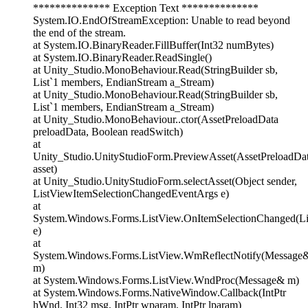
************** Exception Text **************
System.IO.EndOfStreamException: Unable to read beyond
the end of the stream.
at System.IO.BinaryReader.FillBuffer(Int32 numBytes)
at System.IO.BinaryReader.ReadSingle()
at Unity_Studio.MonoBehaviour.Read(StringBuilder sb,
List`1 members, EndianStream a_Stream)
at Unity_Studio.MonoBehaviour.Read(StringBuilder sb,
List`1 members, EndianStream a_Stream)
at Unity_Studio.MonoBehaviour..ctor(AssetPreloadData
preloadData, Boolean readSwitch)
at
Unity_Studio.UnityStudioForm.PreviewAsset(AssetPreloadDa
asset)
at Unity_Studio.UnityStudioForm.selectAsset(Object sender,
ListViewItemSelectionChangedEventArgs e)
at
System.Windows.Forms.ListView.OnItemSelectionChanged(L
e)
at
System.Windows.Forms.ListView.WmReflectNotify(Message
m)
at System.Windows.Forms.ListView.WndProc(Message& m)
at System.Windows.Forms.NativeWindow.Callback(IntPtr
hWnd, Int32 msg, IntPtr wparam, IntPtr lparam)