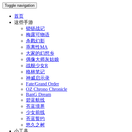
Toggle navigation
首页
这些手游
锁链战记
梅露可物语
杀戮幻影
乖离性MA
大家的幻想乡
偶像大师灰姑娘
战舰少女R
格林笔记
神威启示录
Fate/Grand Order
OZ Chrono Chronicle
BanG Dream
碧蓝航线
苍蓝境界
少女前线
苍蓝誓约
悠久之树
小工具