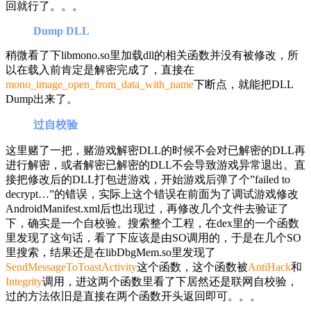
回就行了。。。
Dump DLL
稍微看了下libmono.so里加载dll的相关函数并没有被修改，所
以在载入前肯定是解密完成了，直接在
mono_image_open_from_data_with_name
下断点，就能把DLL
Dump出来了。
过自校验
这里赌了一把，赌游戏解密DLL的时候不会对已解密的DLL再
进行解密，或者解密已解密的DLL不会导致游戏异常退出。直
接把修改后的DLL打包进游戏，开始游戏后弹了个”failed to
decrypt…”的错误，实际上这个错误在前面为了调试游戏修改
AndroidManifest.xml后也出现过，再修改几个文件去验证了
下，确实是一个自校验。搜索整个工程，在dex里的一个函数
里发现了这句话，看了下应该是由SO调用的，于是在几个SO
里搜索，结果还是在libDbgMem.so里发现了
SendMessageToToastActivity
这个函数，这个函数被
AntiHack
和
Integrity
调用，进这两个函数里看了下居然还是联网自校验，
过的方法依旧是直接在两个函数开头返回即可。。。