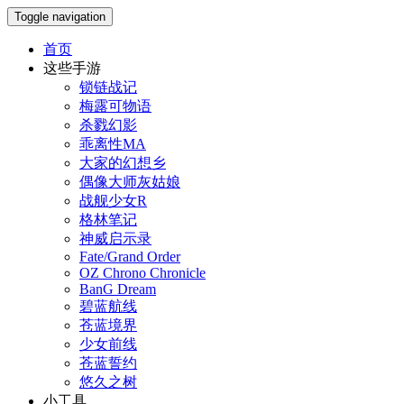
Toggle navigation
首页
这些手游
锁链战记
梅露可物语
杀戮幻影
乖离性MA
大家的幻想乡
偶像大师灰姑娘
战舰少女R
格林笔记
神威启示录
Fate/Grand Order
OZ Chrono Chronicle
BanG Dream
碧蓝航线
苍蓝境界
少女前线
苍蓝誓约
悠久之树
小工具