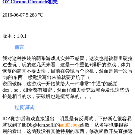
OZ Chrono Chronicle相关
2016-06-07
5,288 ℃
版本：1.0.1
前言
我对这种换装的萌系游戏其实并不感冒，这次也是被群里硬拉
过去玩，玩的这几天来看，这是一个重氪+爆肝的游戏，体力
恢复的简直不要太快，目前在尝试写个脱机，然而是第一次写
tcp的东西，感觉没写出来前就要弃坑了（
说回破解，这游戏一开始就给人一种非常“牛逼”的感觉，
dex，so，dll全都有加密，然而仔细去研究后就会发现这些防
护是相当的水，要破解也是挺简单的。。。
过反调试
IDA附加后游戏直接退出，明显是有反调试，下好断点很容易
就找到了libDbgMem.so里的
antiDebug
函数，从名字也能很容
易的看出，这函数没有其他特别的东西，修改函数开头直接返