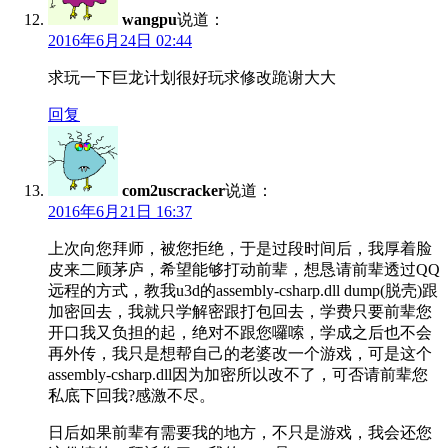
wangpu
说道：
2016年6月24日 02:44
求玩一下巨龙计划很好玩求修改跪谢大大
回复
com2uscracker
说道：
2016年6月21日 16:37
上次向您拜师，被您拒绝，于是过段时间后，我厚着脸
皮来二顾茅庐，希望能够打动前辈，想恳请前辈透过QQ
远程的方式，教我u3d的assembly-csharp.dll dump(脱壳)跟
加密回去，我就只学解密跟打包回去，学费只要前辈您
开口我又负担的起，绝对不跟您囉嗦，学成之后也不会
再外传，我只是想帮自己的老婆改一个游戏，可是这个
assembly-csharp.dll因为加密所以改不了，可否请前辈您
私底下回我?感激不尽。
日后如果前辈有需要我的地方，不只是游戏，我会还您