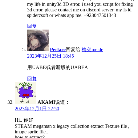
my life in unity3d 3D error. i used you script for fixing
3d error. please contact me on discord server: my Is id
spiderzsoft or whats app me. +923047501343
回复
Perfare
回复给
梅弟meide
2023年12月25日 18:45
用UABE或者新版的UABEA
回复
AKAMI
说道：
2023年12月1日 22:50
Hi.. 你好
STEAM megaman x legacy collection extract Texture file ,
image sprite file..
how to extract?