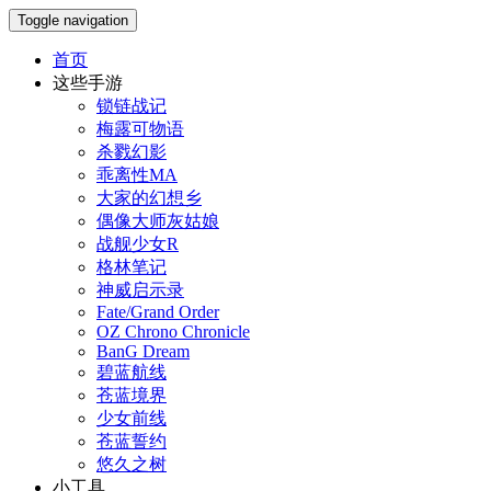
Toggle navigation
首页
这些手游
锁链战记
梅露可物语
杀戮幻影
乖离性MA
大家的幻想乡
偶像大师灰姑娘
战舰少女R
格林笔记
神威启示录
Fate/Grand Order
OZ Chrono Chronicle
BanG Dream
碧蓝航线
苍蓝境界
少女前线
苍蓝誓约
悠久之树
小工具