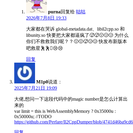
purna
回复给
咕咕
2026年7月8日 19:33
大家都在哭诉 global-metadata.dat、libil2cpp.so 和
libunity.so 快要把大家都逼疯了🥵🥵🤢😢😢 为什么
你们不救救我们呢？？🤢🤢🥵😢😢 快发布新版本
吧救星🕺🕺🫈😢😢
回复
M1p0
说道：
2025年7月21日 19:09
大佬,想问一下这段代码中的magic number是怎么计算出
来的
var limit = this is WebAssemblyMemory ? 0x35000u :
0x50000u; //TODO
https://github.com/Perfare/Il2CppDumper/blob/4741d46ba9
回复