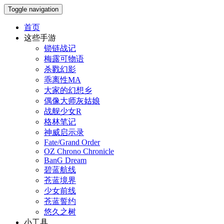
Toggle navigation
首页
这些手游
锁链战记
梅露可物语
杀戮幻影
乖离性MA
大家的幻想乡
偶像大师灰姑娘
战舰少女R
格林笔记
神威启示录
Fate/Grand Order
OZ Chrono Chronicle
BanG Dream
碧蓝航线
苍蓝境界
少女前线
苍蓝誓约
悠久之树
小工具