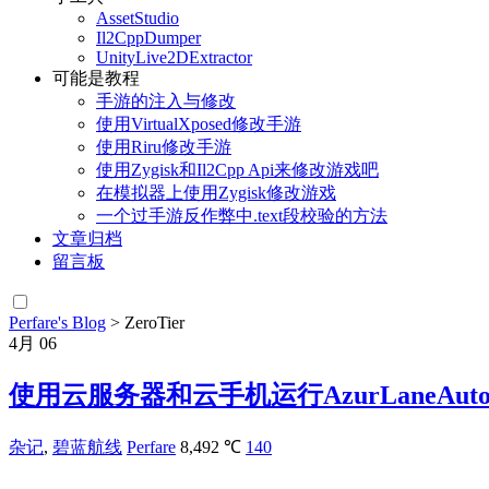
AssetStudio
Il2CppDumper
UnityLive2DExtractor
可能是教程
手游的注入与修改
使用VirtualXposed修改手游
使用Riru修改手游
使用Zygisk和Il2Cpp Api来修改游戏吧
在模拟器上使用Zygisk修改游戏
一个过手游反作弊中.text段校验的方法
文章归档
留言板
Perfare's Blog
>
ZeroTier
4月
06
使用云服务器和云手机运行AzurLaneAutoSc
杂记
,
碧蓝航线
Perfare
8,492 ℃
140