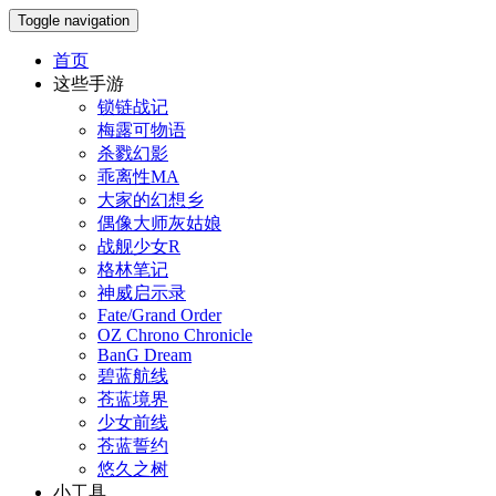
Toggle navigation
首页
这些手游
锁链战记
梅露可物语
杀戮幻影
乖离性MA
大家的幻想乡
偶像大师灰姑娘
战舰少女R
格林笔记
神威启示录
Fate/Grand Order
OZ Chrono Chronicle
BanG Dream
碧蓝航线
苍蓝境界
少女前线
苍蓝誓约
悠久之树
小工具