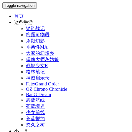
Toggle navigation
首页
这些手游
锁链战记
梅露可物语
杀戮幻影
乖离性MA
大家的幻想乡
偶像大师灰姑娘
战舰少女R
格林笔记
神威启示录
Fate/Grand Order
OZ Chrono Chronicle
BanG Dream
碧蓝航线
苍蓝境界
少女前线
苍蓝誓约
悠久之树
小工具